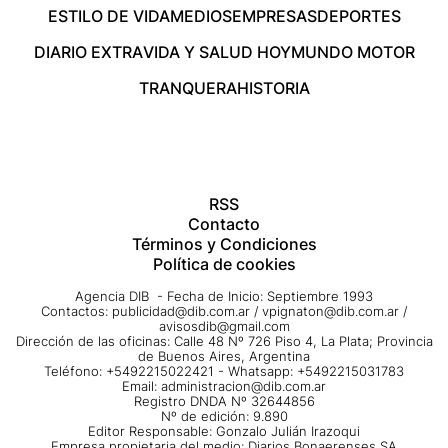
ESTILO DE VIDA
MEDIOS
EMPRESAS
DEPORTES
DIARIO EXTRA
VIDA Y SALUD HOY
MUNDO MOTOR
TRANQUERA
HISTORIA
RSS
Contacto
Términos y Condiciones
Política de cookies
Agencia DIB - Fecha de Inicio: Septiembre 1993
Contactos:
publicidad@dib.com.ar
/
vpignaton@dib.com.ar
/
avisosdib@gmail.com
Dirección de las oficinas: Calle 48 Nº 726 Piso 4, La Plata; Provincia
de Buenos Aires, Argentina
Teléfono: +5492215022421 - Whatsapp: +5492215031783
Email:
administracion@dib.com.ar
Registro DNDA Nº 32644856
Nº de edición: 9.890
Editor Responsable: Gonzalo Julián Irazoqui
Empresa propietaria del medio: Diarios Bonaerenses SA