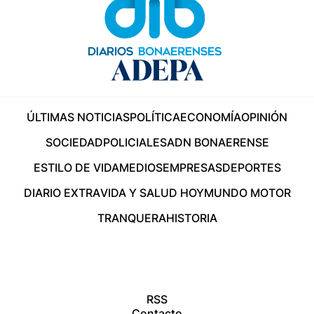
ÚLTIMAS NOTICIAS
POLÍTICA
ECONOMÍA
OPINIÓN
SOCIEDAD
POLICIALES
ADN BONAERENSE
ESTILO DE VIDA
MEDIOS
EMPRESAS
DEPORTES
DIARIO EXTRA
VIDA Y SALUD HOY
MUNDO MOTOR
TRANQUERA
HISTORIA
RSS
Contacto