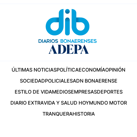
ÚLTIMAS NOTICIAS
POLÍTICA
ECONOMÍA
OPINIÓN
SOCIEDAD
POLICIALES
ADN BONAERENSE
ESTILO DE VIDA
MEDIOS
EMPRESAS
DEPORTES
DIARIO EXTRA
VIDA Y SALUD HOY
MUNDO MOTOR
TRANQUERA
HISTORIA