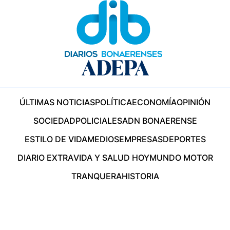
ÚLTIMAS NOTICIAS
POLÍTICA
ECONOMÍA
OPINIÓN
SOCIEDAD
POLICIALES
ADN BONAERENSE
ESTILO DE VIDA
MEDIOS
EMPRESAS
DEPORTES
DIARIO EXTRA
VIDA Y SALUD HOY
MUNDO MOTOR
TRANQUERA
HISTORIA