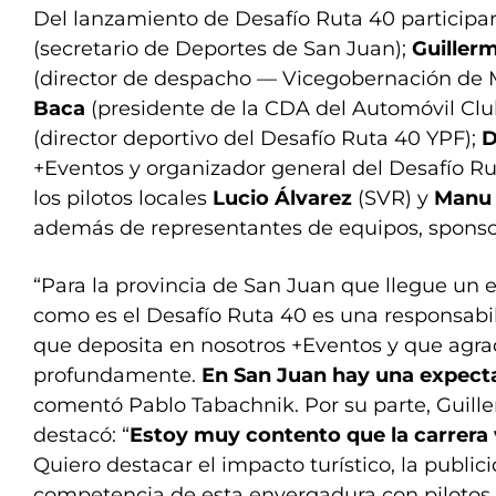
Del lanzamiento de Desafío Ruta 40 particip
(secretario de Deportes de San Juan);
Guiller
(director de despacho — Vicegobernación de
Baca
(presidente de la CDA del Automóvil Clu
(director deportivo del Desafío Ruta 40 YPF);
D
+Eventos y organizador general del Desafío R
los pilotos locales
Lucio Álvarez
(SVR) y
Manu 
además de representantes de equipos, sponsors
“Para la provincia de San Juan que llegue un 
como es el Desafío Ruta 40 es una responsabi
que deposita en nosotros +Eventos y que ag
profundamente.
En San Juan hay una expect
comentó Pablo Tabachnik. Por su parte, Guill
destacó: “
Estoy muy contento que la carrera
Quiero destacar el impacto turístico, la publi
competencia de esta envergadura con pilotos