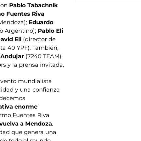
aron
Pablo Tabachnik
mo Fuentes Riva
 Mendoza);
Eduardo
b Argentino);
Pablo Eli
avid Eli
(director de
uta 40 YPF). También,
Andujar
(7240 TEAM),
 y la prensa invitada.
evento mundialista
lidad y una confianza
radecemos
ativa enorme
”
ermo Fuentes Riva
 vuelva a Mendoza
.
cidad que genera una
 de todo el mundo.