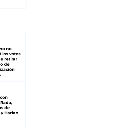
rno no
 los votos
e retirar
lo de
ización
s
 con
 Rada,
os de
 y Harlan