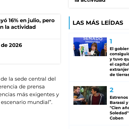
la actividad
ó 16% en julio, pero
LAS MÁS LEÍDAS
n la actividad
 de 2026
El gobie
consiguió
y tuvo qu
el capítu
extranjer
de tierra
de la sede central del
ferencia de prensa
tencias más exigentes y
Estrenos
l escenario mundial”.
Barassi y
"Cien añ
Soledad"
Coben