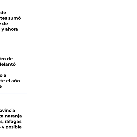
 de
ntes sumó
e de
 y ahora
tro de
adelantó
o a
te el año
e
ovincia
ta naranja
as, ráfagas
 y posible