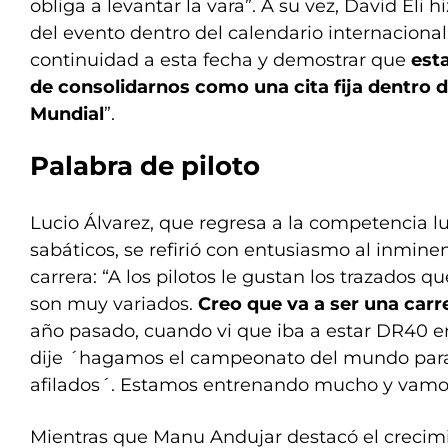
obliga a levantar la vara”. A su vez, David Eli h
del evento dentro del calendario internaciona
continuidad a esta fecha y demostrar que
est
de consolidarnos como una cita fija dentro
Mundial
”.
Palabra de piloto
Lucio Álvarez, que regresa a la competencia l
sabáticos, se refirió con entusiasmo al inmin
carrera: “A los pilotos le gustan los trazados q
son muy variados.
Creo que va a ser una carr
año pasado, cuando vi que iba a estar DR40 e
dije ´hagamos el campeonato del mundo para
afilados´. Estamos entrenando mucho y vamos
Mientras que Manu Andujar destacó el crecimi