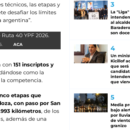
s técnicos, las etapas y
e desafiar los límites
La "Liga"
intende
a argentina”.
al alcald
Baradero
son doce
6.
ACA
Un minis
Kicillof 
á con
151 inscriptos y
que será
candidat
lidándose como la
intenden
 la competencia.
que vien
inco etapas que
doza, con paso por San
Media pr
bajo aler
.993 kilómetros
, de los
por lluvi
as, además de una
de viento
granizo