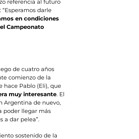
izo referencia al futuro
l: “Esperamos darle
amos en condiciones
 del Campeonato
uego de cuatro años
ente comienzo de la
ue hace Pablo (Eli), que
era muy interesante
. El
n Argentina de nuevo,
 poder llegar más
 a dar pelea”.
ento sostenido de la