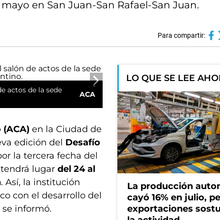
de mayo en San Juan-San Rafael-San Juan.
Para compartir:
LO QUE SE LEE AH
e actos de la sede
ACA
 (ACA)
en la Ciudad de
eva edición del
Desafío
or la tercera fecha del
 tendrá lugar
del 24 al
n
. Así, la institución
La producción auto
o con el desarrollo del
cayó 16% en julio, pe
 se informó.
exportaciones sost