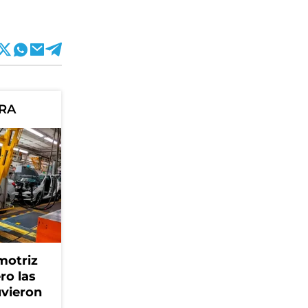
ORA
motriz
ro las
uvieron