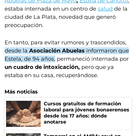
Abuelas de Plaza de Mayo
,
Estela de Carlotto
,
estaba internada en un centro de
salud
de la
ciudad de La Plata, novedad que generó
preocupación.
En tanto, para evitar rumores y trascendidos,
desde la
Asociación Abuelas
informaron que
Estela, de 94 años,
permaneció internada por
un cuadro de intoxicación,
pero que ya
estaba en su casa, recuperándose.
Más noticias
Cursos gratuitos de formación
laboral para jóvenes bonaerenses
desde los 17 años: dónde
anotarse