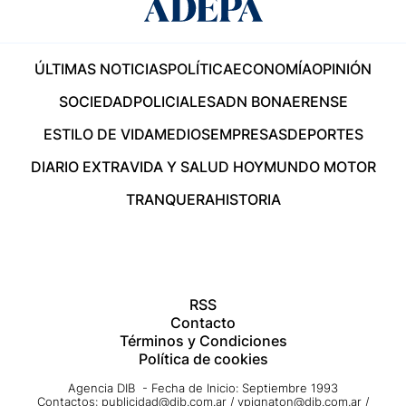
ÚLTIMAS NOTICIAS
POLÍTICA
ECONOMÍA
OPINIÓN
SOCIEDAD
POLICIALES
ADN BONAERENSE
ESTILO DE VIDA
MEDIOS
EMPRESAS
DEPORTES
DIARIO EXTRA
VIDA Y SALUD HOY
MUNDO MOTOR
TRANQUERA
HISTORIA
RSS
Contacto
Términos y Condiciones
Política de cookies
Agencia DIB - Fecha de Inicio: Septiembre 1993
Contactos:
publicidad@dib.com.ar
/
vpignaton@dib.com.ar
/