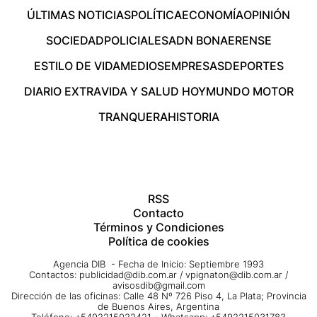
ÚLTIMAS NOTICIAS
POLÍTICA
ECONOMÍA
OPINIÓN
SOCIEDAD
POLICIALES
ADN BONAERENSE
ESTILO DE VIDA
MEDIOS
EMPRESAS
DEPORTES
DIARIO EXTRA
VIDA Y SALUD HOY
MUNDO MOTOR
TRANQUERA
HISTORIA
RSS
Contacto
Términos y Condiciones
Política de cookies
Agencia DIB - Fecha de Inicio: Septiembre 1993
Contactos:
publicidad@dib.com.ar
/
vpignaton@dib.com.ar
/
avisosdib@gmail.com
Dirección de las oficinas: Calle 48 Nº 726 Piso 4, La Plata; Provincia
de Buenos Aires, Argentina
Teléfono: +5492215022421 - Whatsapp: +5492215031783