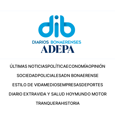
ÚLTIMAS NOTICIAS
POLÍTICA
ECONOMÍA
OPINIÓN
SOCIEDAD
POLICIALES
ADN BONAERENSE
ESTILO DE VIDA
MEDIOS
EMPRESAS
DEPORTES
DIARIO EXTRA
VIDA Y SALUD HOY
MUNDO MOTOR
TRANQUERA
HISTORIA