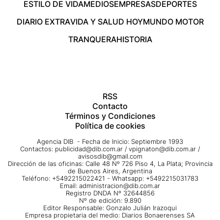
ESTILO DE VIDA
MEDIOS
EMPRESAS
DEPORTES
DIARIO EXTRA
VIDA Y SALUD HOY
MUNDO MOTOR
TRANQUERA
HISTORIA
RSS
Contacto
Términos y Condiciones
Política de cookies
Agencia DIB - Fecha de Inicio: Septiembre 1993
Contactos:
publicidad@dib.com.ar
/
vpignaton@dib.com.ar
/
avisosdib@gmail.com
Dirección de las oficinas: Calle 48 Nº 726 Piso 4, La Plata; Provincia
de Buenos Aires, Argentina
Teléfono: +5492215022421 - Whatsapp: +5492215031783
Email:
administracion@dib.com.ar
Registro DNDA Nº 32644856
Nº de edición: 9.890
Editor Responsable: Gonzalo Julián Irazoqui
Empresa propietaria del medio: Diarios Bonaerenses SA