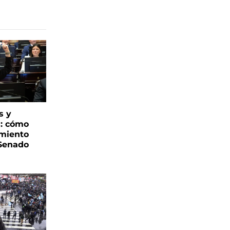
s y
s: cómo
imiento
 Senado