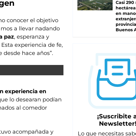
rgen
Casi 290 
hectárea
en mano
extranjer
o conocer el objetivo
provinci
tamos a llevar nadando
Buenos A
la paz
, esperanza y
 Esta experiencia de fe,
e desde hace años”.
n experiencia en
 que lo desearan podían
inados al comedor
¡Suscribite a
Newsletter
estuvo acompañada y
Lo que necesitas sab