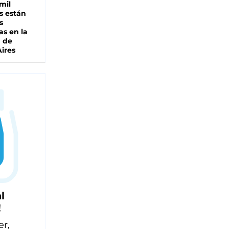
mil
s están
s
as en la
a de
ires
l
!
er,