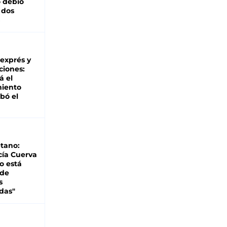
 debió
 dos
 exprés y
ciones:
á el
miento
bó el
tano:
cía Cuerva
o está
 de
s
das"