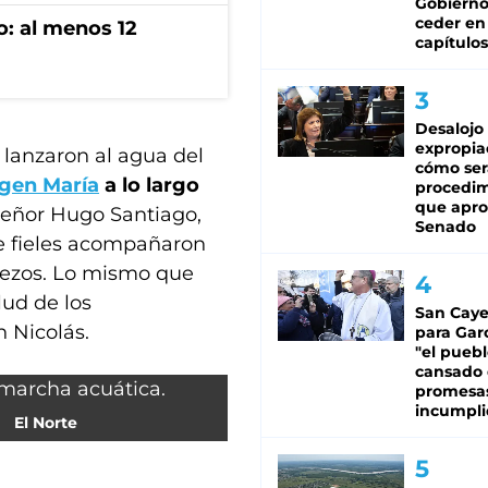
Gobierno
ceder en
o: al menos 12
capítulos
Desalojo
expropia
e lanzaron al agua del
cómo ser
rgen María
a lo largo
procedi
que apro
señor Hugo Santiago,
Senado
de fieles acompañaron
 rezos. Lo mismo que
lud de los
San Caye
n Nicolás.
para Gar
"el puebl
cansado
promesa
incumpli
El Norte