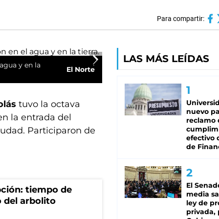
Para compartir:
LAS MÁS LEÍDAS
agua y en la
El Norte
Universi
olás
tuvo la octava
nuevo pa
n la entrada del
reclamo 
cumplim
iudad. Participaron de
efectivo 
de Finan
El Senad
ción: tiempo de
media sa
 del arbolito
ley de p
privada, 