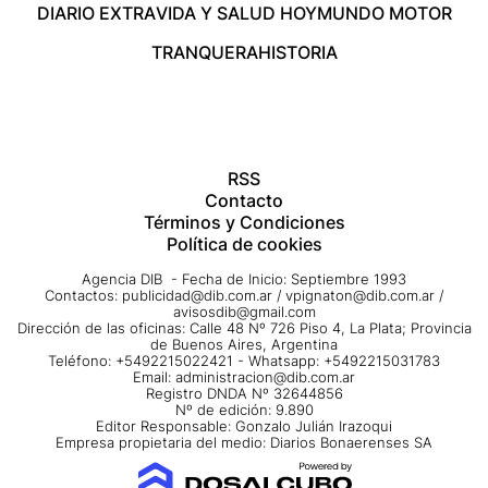
DIARIO EXTRA
VIDA Y SALUD HOY
MUNDO MOTOR
TRANQUERA
HISTORIA
RSS
Contacto
Términos y Condiciones
Política de cookies
Agencia DIB - Fecha de Inicio: Septiembre 1993
Contactos:
publicidad@dib.com.ar
/
vpignaton@dib.com.ar
/
avisosdib@gmail.com
Dirección de las oficinas: Calle 48 Nº 726 Piso 4, La Plata; Provincia
de Buenos Aires, Argentina
Teléfono: +5492215022421 - Whatsapp: +5492215031783
Email:
administracion@dib.com.ar
Registro DNDA Nº 32644856
Nº de edición: 9.890
Editor Responsable: Gonzalo Julián Irazoqui
Empresa propietaria del medio: Diarios Bonaerenses SA