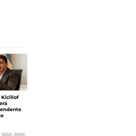
Kicillof
erá
tendente
ne