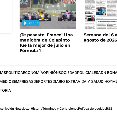
VIDEO
¡Te pasaste, Franco! Una
Semana del 6 a
maniobra de Colapinto
agosto de 202
fue la mejor de julio en
Fórmula 1
IAS
POLÍTICA
ECONOMÍA
OPINIÓN
SOCIEDAD
POLICIALES
ADN BONA
MEDIOS
EMPRESAS
DEPORTES
DIARIO EXTRA
VIDA Y SALUD HOY
M
STORIA
scripción Newsletter
Historia
Términos y Condiciones
Política de cookies
RSS