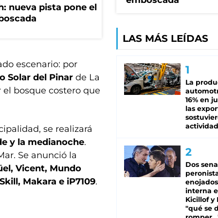
emboscada
: nueva pista pone el
mboscada
LAS MÁS LEÍDAS
ado escenario: por
o Solar del Pinar
de La
La produ
r el bosque costero que
automotr
16% en ju
las expo
sostuvier
activida
palidad, se realizará
arde y la medianoche
.
 Mar. Se anunció la
Dos sena
el, Vicent, Mundo
peronista
Skill, Makara e iP7109
.
enojados
interna 
Kicillof y
"qué se 
romper...