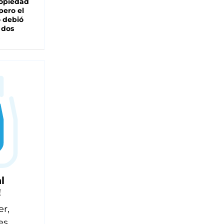
ropiedad
pero el
 debió
 dos
l
!
er,
es