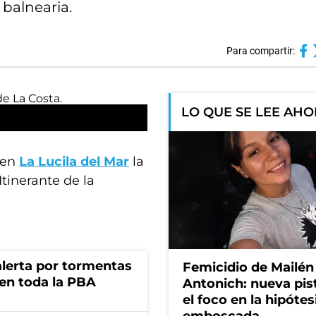
 balnearia.
Para compartir:
LO QUE SE LEE AH
 en
La Lucila del Mar
la
 Itinerante de la
 alerta por tormentas
Femicidio de Mailén
 en toda la PBA
Antonich: nueva pis
el foco en la hipótes