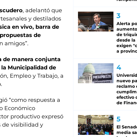
Escudero
, adelantó que
tesanales y destilados
Alerta po
ica en vivo, barra de
aumento
s propuestas de
de triqui
desde la
on amigos”.
exigen "c
a provinc
a de manera conjunta
y la Municipalidad de
ión, Empleo y Trabajo, a
Universi
nuevo pa
.
reclamo 
cumplim
efectivo 
rgió “como respuesta a
de Finan
jo Económico
ctor productivo expresó
de visibilidad y
El Senad
media sa