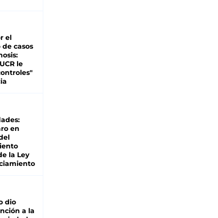
r el
 de casos
nosis:
 UCR le
ontroles"
ia
dades:
ro en
del
iento
de la Ley
ciamiento
o dio
nción a la