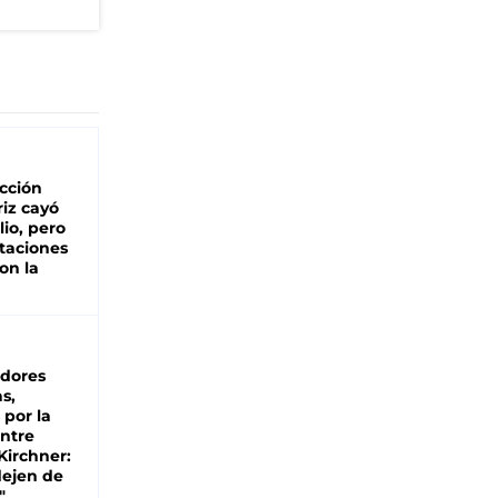
cción
iz cayó
lio, pero
rtaciones
on la
d
dores
s,
 por la
entre
 Kirchner:
dejen de
"