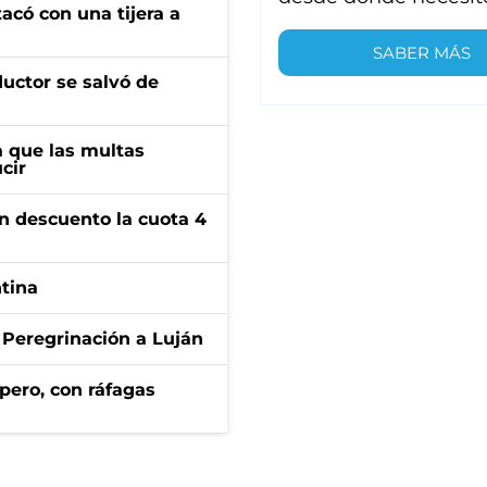
tacó con una tijera a
SABER MÁS
ductor se salvó de
 que las multas
cir
n descuento la cuota 4
ntina
 Peregrinación a Luján
pero, con ráfagas