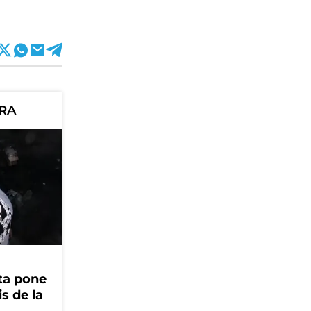
ORA
ta pone
is de la