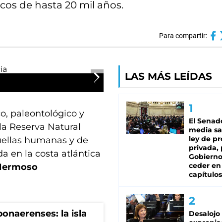
cos de hasta 20 mil años.
Para compartir:
LAS MÁS LEÍDAS
o, paleontológico y
El Senad
la Reserva Natural
media sa
ley de p
uellas humanas y de
privada, 
a en la costa atlántica
Gobierno
ceder en
Hermoso
capítulos
onaerenses: la isla
Desalojo