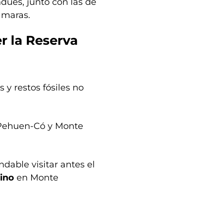
dúes, junto con las de
 maras.
 la Reserva
s y restos fósiles no
 Pehuen-Có y Monte
able visitar antes el
ino
en Monte