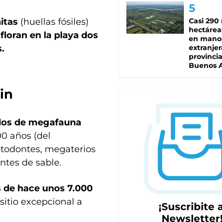
nitas
(huellas fósiles)
Casi 290 
hectárea
floran en la playa dos
en mano
.
extranjer
provinci
Buenos A
in
zados de megafauna
0 años (del
iptodontes, megaterios
ntes de sable.
s
de hace unos 7.000
sitio excepcional a
¡Suscribite a
Newsletter