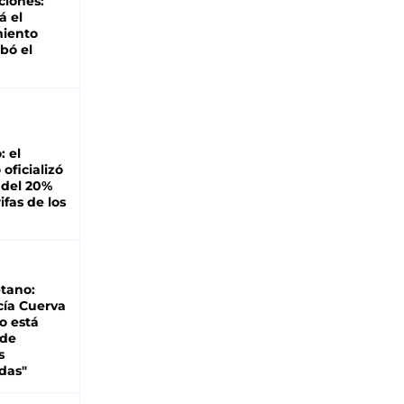
ciones:
á el
miento
bó el
: el
oficializó
 del 20%
ifas de los
tano:
cía Cuerva
o está
 de
s
das"