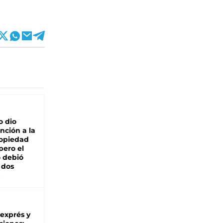
o dio
nción a la
ropiedad
pero el
 debió
 dos
 exprés y