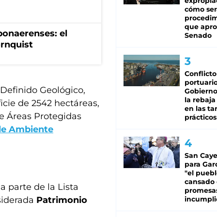
expropia
cómo ser
procedi
que apro
bonaerenses: el
Senado
ornquist
Conflicto
portuario
 Definido Geológico,
Gobierno 
la rebaja
icie de 2542 hectáreas,
en las tar
de Áreas Protegidas
prácticos
 de Ambiente
San Caye
para Gar
"el puebl
cansado
 parte de la Lista
promesa
nsiderada
Patrimonio
incumpli