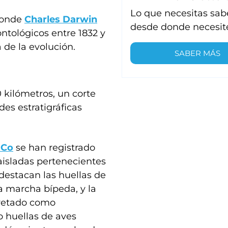
Lo que necesitas sab
donde
Charles Darwin
desde donde necesit
ontológicos entre 1832 y
a de la evolución.
SABER MÁS
0 kilómetros, un corte
es estratigráficas
 Co
se han registrado
aisladas pertenecientes
 destacan las huellas de
 marcha bípeda, y la
pretado como
o huellas de aves