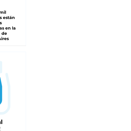
mil
s están
s
as en la
a de
ires
l
!