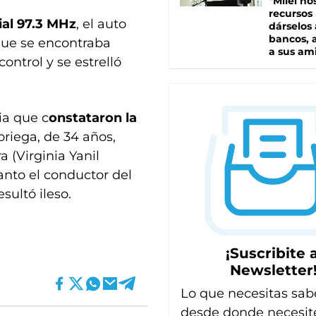
"Milei no
recursos
al 97.3 MHz
, el auto
dárselos 
bancos, a
que se encontraba
a sus am
control y se estrelló
ia que c
onstataron la
riega, de 34 años,
a (Virginia Yanil
anto el conductor del
sultó ileso.
¡Suscribite a
Newsletter
Lo que necesitas sab
desde donde necesit