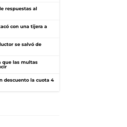
de respuestas al
tacó con una tijera a
ductor se salvó de
 que las multas
cir
n descuento la cuota 4