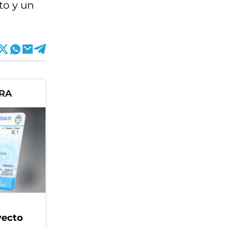
to y un
ORA
yecto