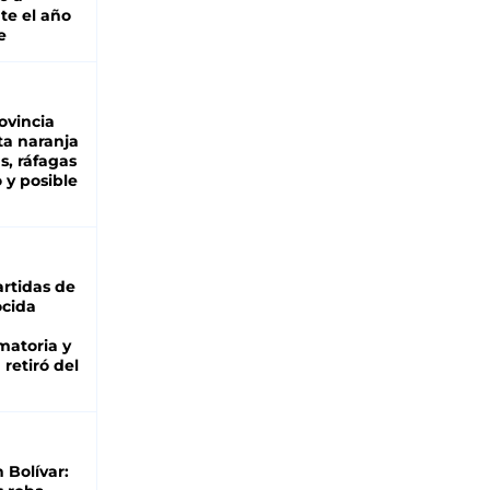
te el año
e
ovincia
ta naranja
as, ráfagas
 y posible
rtidas de
cida
matoria y
retiró del
n Bolívar: