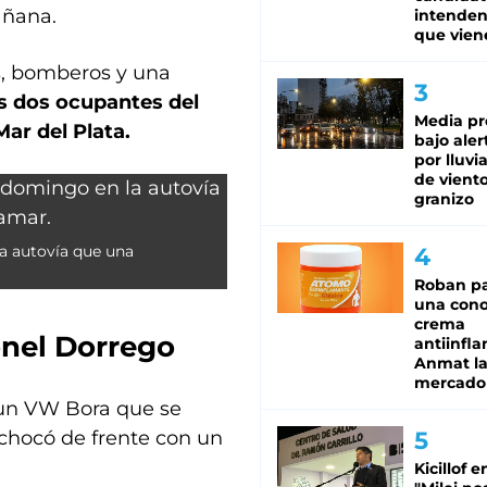
añana.
intenden
que vien
les, bomberos y una
 dos ocupantes del
Media pr
ar del Plata.
bajo aler
por lluvi
de viento
granizo
a autovía que una
Roban pa
una cono
crema
onel Dorrego
antiinfla
Anmat la 
mercado
 un VW Bora que se
chocó de frente con un
Kicillof e