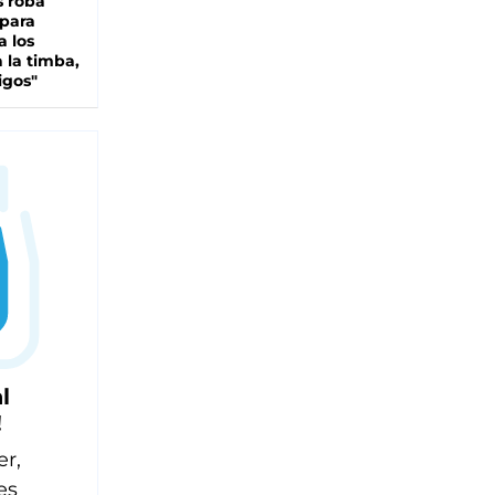
s roba
 para
a los
 la timba,
igos"
l
!
er,
es