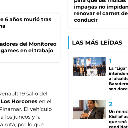
para que las multas
impagas no impida
renovar el carnet de
e 6 años murió tras
conducir
na
LAS MÁS LEÍDAS
adores del Monitoreo
ogames en el trabajo
La "Liga"
intende
al alcald
Baradero
son doce
nault 19 salió del
de Los Horcones
en el
Pinamar. El vehículo
Un minis
a los juncos y la
Kicillof 
que será
a ruta, por lo que
candidat