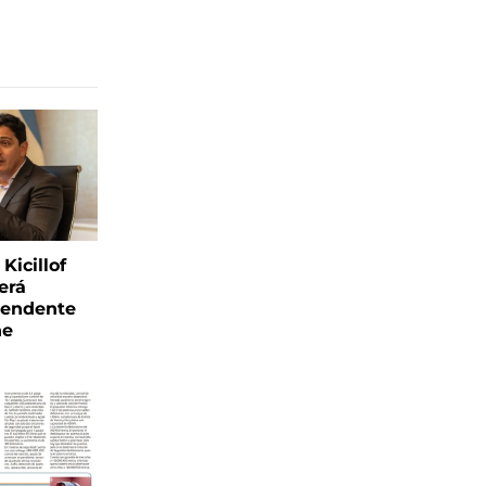
Kicillof
erá
tendente
ne