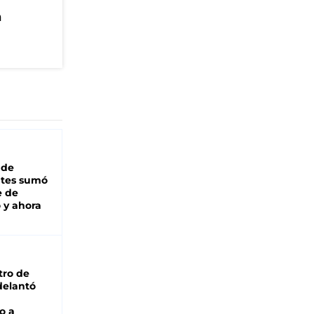
n
 de
ntes sumó
e de
 y ahora
tro de
adelantó
o a