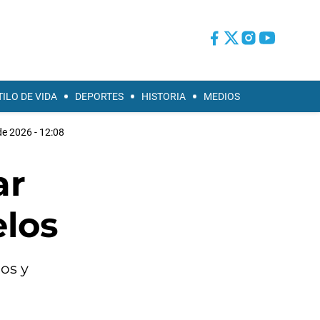
TILO DE VIDA
DEPORTES
HISTORIA
MEDIOS
de 2026 - 12:08
ar
elos
os y