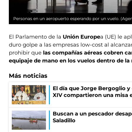
Personas en un aeropuerto esperando por un vuelo. (Agen
El Parlamento de la
Unión Europe
a (UE) le ap
duro golpe a las empresas low-cost al alcanza
prohibir que
las compañías aéreas cobren car
equipaje de mano en los vuelos dentro de la
Más noticias
El día que Jorge Bergoglio y
XIV compartieron una misa 
Buscan a un pescador desapa
Saladillo