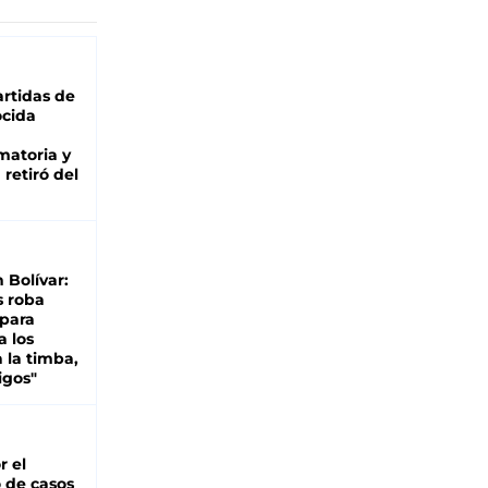
rtidas de
cida
matoria y
retiró del
n Bolívar:
s roba
 para
a los
 la timba,
igos"
r el
 de casos