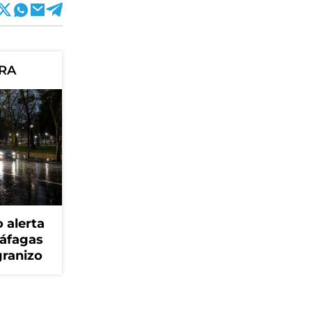
ORA
 alerta
ráfagas
granizo