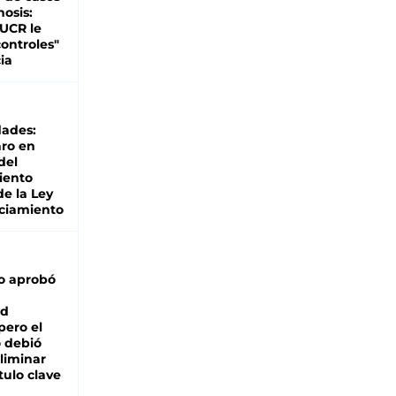
nosis:
 UCR le
ontroles"
ia
dades:
ro en
del
iento
de la Ley
ciamiento
o aprobó
ad
pero el
 debió
liminar
tulo clave