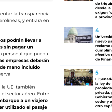
de triqui
desde la
exigen "c
entar la transparencia
a provinc
aerolíneas, y entrará en
Universi
os podrán llevar a
nuevo pa
reclamo 
os sin pagar un
cumplim
o personal que pueda
efectivo 
de Finan
las empresas deberán
e de mano incluido
serva.
El Senad
la ley de
 la UE, también
propied
privada, 
 el sector aéreo. Entre
Gobierno
embarque a un viajero
ceder y e
otro capí
r utilizado el pasaje