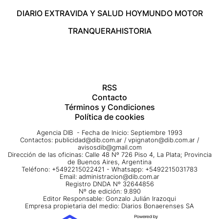
DIARIO EXTRA
VIDA Y SALUD HOY
MUNDO MOTOR
TRANQUERA
HISTORIA
RSS
Contacto
Términos y Condiciones
Política de cookies
Agencia DIB - Fecha de Inicio: Septiembre 1993
Contactos:
publicidad@dib.com.ar
/
vpignaton@dib.com.ar
/
avisosdib@gmail.com
Dirección de las oficinas: Calle 48 Nº 726 Piso 4, La Plata; Provincia
de Buenos Aires, Argentina
Teléfono: +5492215022421 - Whatsapp: +5492215031783
Email:
administracion@dib.com.ar
Registro DNDA Nº 32644856
Nº de edición: 9.890
Editor Responsable: Gonzalo Julián Irazoqui
Empresa propietaria del medio: Diarios Bonaerenses SA