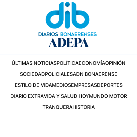
ÚLTIMAS NOTICIAS
POLÍTICA
ECONOMÍA
OPINIÓN
SOCIEDAD
POLICIALES
ADN BONAERENSE
ESTILO DE VIDA
MEDIOS
EMPRESAS
DEPORTES
DIARIO EXTRA
VIDA Y SALUD HOY
MUNDO MOTOR
TRANQUERA
HISTORIA