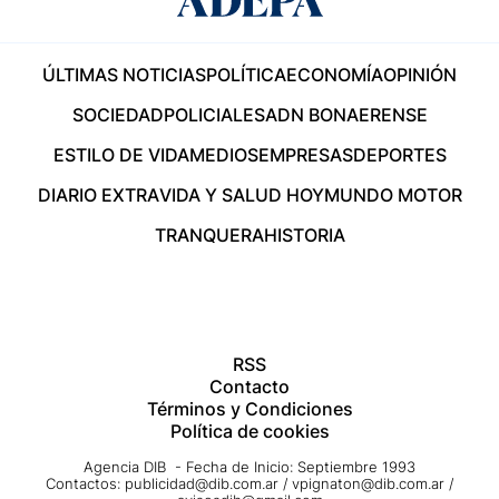
ÚLTIMAS NOTICIAS
POLÍTICA
ECONOMÍA
OPINIÓN
SOCIEDAD
POLICIALES
ADN BONAERENSE
ESTILO DE VIDA
MEDIOS
EMPRESAS
DEPORTES
DIARIO EXTRA
VIDA Y SALUD HOY
MUNDO MOTOR
TRANQUERA
HISTORIA
RSS
Contacto
Términos y Condiciones
Política de cookies
Agencia DIB - Fecha de Inicio: Septiembre 1993
Contactos:
publicidad@dib.com.ar
/
vpignaton@dib.com.ar
/