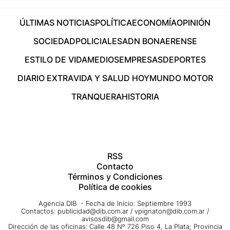
ÚLTIMAS NOTICIAS
POLÍTICA
ECONOMÍA
OPINIÓN
SOCIEDAD
POLICIALES
ADN BONAERENSE
ESTILO DE VIDA
MEDIOS
EMPRESAS
DEPORTES
DIARIO EXTRA
VIDA Y SALUD HOY
MUNDO MOTOR
TRANQUERA
HISTORIA
RSS
Contacto
Términos y Condiciones
Política de cookies
Agencia DIB - Fecha de Inicio: Septiembre 1993
Contactos:
publicidad@dib.com.ar
/
vpignaton@dib.com.ar
/