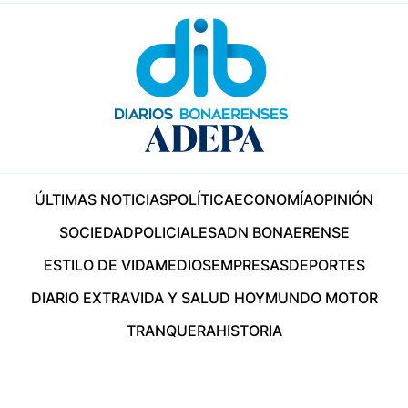
ÚLTIMAS NOTICIAS
POLÍTICA
ECONOMÍA
OPINIÓN
SOCIEDAD
POLICIALES
ADN BONAERENSE
ESTILO DE VIDA
MEDIOS
EMPRESAS
DEPORTES
DIARIO EXTRA
VIDA Y SALUD HOY
MUNDO MOTOR
TRANQUERA
HISTORIA