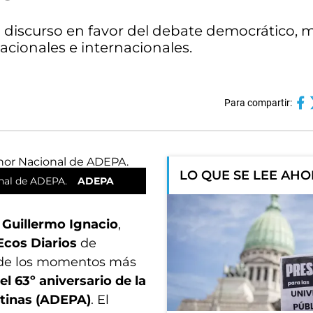
 discurso en favor del debate democrático, m
cionales e internacionales.
Para compartir:
LO QUE SE LEE AH
onal de ADEPA.
ADEPA
a
Guillermo Ignacio
,
Ecos Diarios
de
 de los momentos más
el 63º aniversario de la
ntinas (ADEPA)
. El