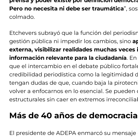
prensa y poder existe por definición democr
Pero no necesita ni debe ser traumática
”, so
colmado.
Etchevers subrayó que la función del periodism
gestión pública ni impedir los cambios, sino
a
externa, visibilizar realidades muchas veces
información relevante para la ciudadanía
. En
que el intercambio en el debate público fortal
credibilidad periodística como la legitimidad 
tengan dudas de que, cuando baja la pirotecnia
volver a enfocarnos en lo esencial. Se pueden
estructurales sin caer en extremos irreconciliab
Más de 40 años de democracia
El presidente de ADEPA enmarcó su mensaje 