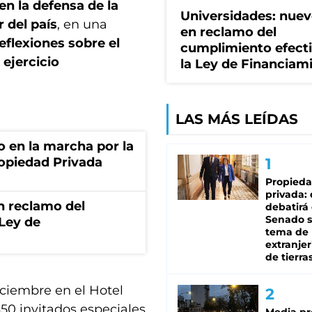
en la defensa de la
Universidades: nuev
r del país
, en una
en reclamo del
flexiones sobre el
cumplimiento efect
 ejercicio
la Ley de Financiam
LAS MÁS LEÍDAS
o en la marcha por la
ropiedad Privada
Propied
privada:
n reclamo del
debatirá 
Senado s
 Ley de
tema de 
extranjer
de tierra
diciembre en el Hotel
50 invitados especiales