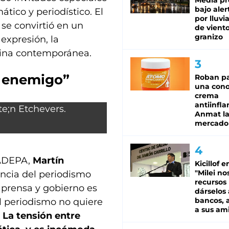
Media pr
bajo aler
ático y periodístico. El
por lluvi
 se convirtió en un
de viento
granizo
 expresión, la
ntina contemporánea.
l enemigo”
Roban pa
una cono
crema
antiinfla
Anmat la 
mercado
 ADEPA,
Martín
Kicillof e
"Milei no
encia del periodismo
recursos
 prensa y gobierno es
dárselos 
bancos, a
l periodismo no quiere
a sus am
.
La tensión entre