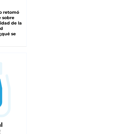
o retomó
e sobre
lidad de la
ad
 ¿qué se
l
!