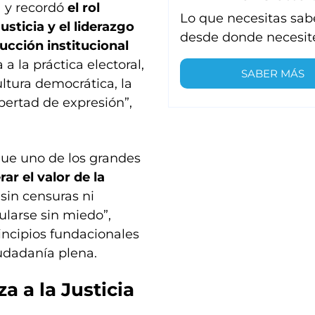
a y recordó
el rol
Lo que necesitas sab
sticia y el liderazgo
desde donde necesit
ucción institucional
 a la práctica electoral,
SABER MÁS
ltura democrática, la
libertad de expresión”,
 que uno de los grandes
ar el valor de la
z sin censuras ni
ularse sin miedo”,
incipios fundacionales
udadanía plena.
a a la Justicia