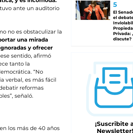
ática, y es incómoda.
stuvo ante un auditorio
El Senad
el debat
Inviolabi
Propied
o no es obstaculizar la
Privada:
discute?
portar una mirada
 ignoradas y ofrecer
 ese sentido, afirmó
ece tanto la
democrática. “No
 verbal, es más fácil
 debatir reformas
les”, señaló.
¡Suscribite a
en los más de 40 años
Newsletter