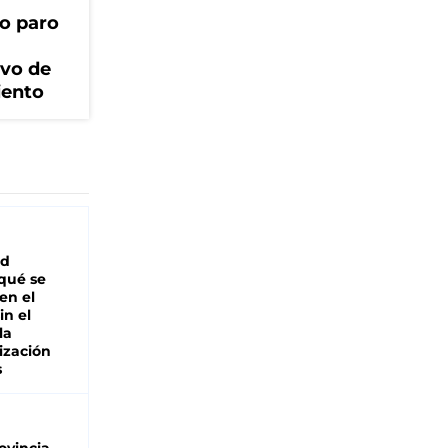
o paro
ivo de
iento
ad
 qué se
en el
in el
la
ización
s