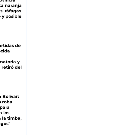
ovincia
ta naranja
as, ráfagas
 y posible
rtidas de
cida
matoria y
retiró del
n Bolívar:
s roba
 para
a los
 la timba,
igos"