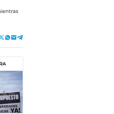
ientras
ORA