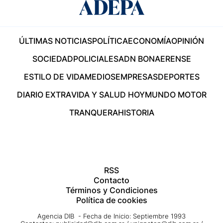
ÚLTIMAS NOTICIAS
POLÍTICA
ECONOMÍA
OPINIÓN
SOCIEDAD
POLICIALES
ADN BONAERENSE
ESTILO DE VIDA
MEDIOS
EMPRESAS
DEPORTES
DIARIO EXTRA
VIDA Y SALUD HOY
MUNDO MOTOR
TRANQUERA
HISTORIA
RSS
Contacto
Términos y Condiciones
Política de cookies
Agencia DIB - Fecha de Inicio: Septiembre 1993