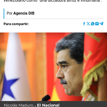
venezolano como “una dictadura atroz e inhumana”.
Por
Agencia DIB
Para compartir:
Nicolás Maduro.
El Nacional