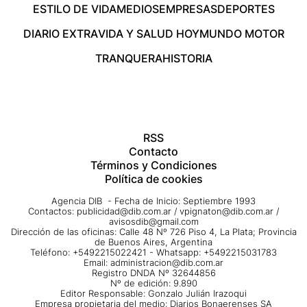
ESTILO DE VIDA
MEDIOS
EMPRESAS
DEPORTES
DIARIO EXTRA
VIDA Y SALUD HOY
MUNDO MOTOR
TRANQUERA
HISTORIA
RSS
Contacto
Términos y Condiciones
Política de cookies
Agencia DIB - Fecha de Inicio: Septiembre 1993
Contactos:
publicidad@dib.com.ar
/
vpignaton@dib.com.ar
/
avisosdib@gmail.com
Dirección de las oficinas: Calle 48 Nº 726 Piso 4, La Plata; Provincia
de Buenos Aires, Argentina
Teléfono: +5492215022421 - Whatsapp: +5492215031783
Email:
administracion@dib.com.ar
Registro DNDA Nº 32644856
Nº de edición: 9.890
Editor Responsable: Gonzalo Julián Irazoqui
Empresa propietaria del medio: Diarios Bonaerenses SA