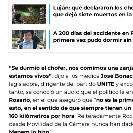
Luján: qué declararon los ch
que dejó siete muertos en la
A 200 días del accidente en 
primera vez pudo dormir sin 
“Se durmió el chofer, nos comimos una zanj
estamos vivos”
, dijo a los medios
José Bonac
legisladora, dirigente del partido
UNITE
y exco
tanto, se conoció un audio que el político le e
Rosario
, en el que aseguró que “
no es la pri
esto, en el sentido de que siempre tienen un
160 kilómetros por hora
. Reiteradamente Roc
desde Movilidad de la Cámara nunca han dado 
Menem lo hizo
”.