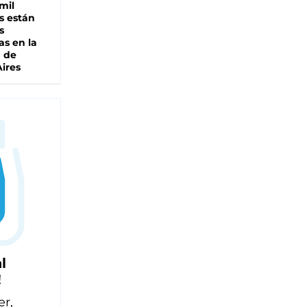
mil
s están
s
as en la
a de
ires
l
!
er,