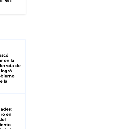
er en
buscó
ar en la
derrota de
e logró
obierno
e la
dades:
ro en
del
iento