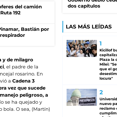
Gobierno debió ced
dos capítulos
oferes del camión
 Ruta 192
LAS MÁS LEÍDAS
Pinamar, Bastián por
respirador
Kicillof 
capitaliz
a y de milagro
Plaza la 
Milei: "S
ci
, el padre de la
que el g
ncejal rosarino. En
desestim
locura"
nvió a
Cadena 3
mera vez que sucede
 manejo peligroso, a
Universi
ío se ha quejado y
nuevo pa
reclamo 
bola. O sea, (Martín)
cumplim