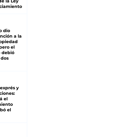
de la Ley
ciamiento
o dio
nción a la
ropiedad
pero el
 debió
 dos
 exprés y
ciones:
á el
miento
bó el