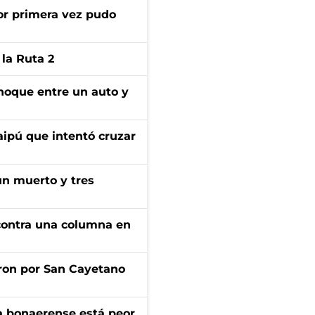
or primera vez pudo
la Ruta 2
choque entre un auto y
aipú que intentó cruzar
un muerto y tres
r contra una columna en
ron por San Cayetano
a bonaerense está peor