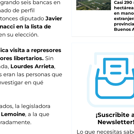
logrando seis bancas en
Casi 290 
hectárea
ado de perfil
en mano
entonces diputado
Javier
extranjer
provinci
nacci en la lista de
Buenos A
 en su elección.
ica visita a represores
res libertarios.
Sin
ada,
Lourdes Arrieta
,
 eran las personas que
investigar en qué
dos, la legisladora
a Lemoine
, a la que
¡Suscribite a
Newsletter
loradamente.
Lo que necesitas sab