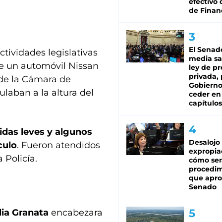
efectivo 
de Finan
El Senad
ctividades legislativas
media sa
de un automóvil Nissan
ley de p
privada, 
 de la Cámara de
Gobierno
ulaban a la altura del
ceder en
capítulos
idas leves y algunos
Desalojo
culo
. Fueron atendidos
expropia
 Policía.
cómo ser
procedi
que apro
Senado
ia Granata
encabezara