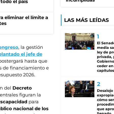
incumplidas"
todo el país
a eliminar el límite a
LAS MÁS LEÍDAS
tes
El Senad
ongreso
, la gestión
media sa
ley de p
lantado el jefe de
privada, 
 postergará hasta que
Gobierno
ceder en
s de financiamiento e
capítulos
resupuesto 2026.
ón del
Decreto
Desalojo
entrales figuran la
expropia
cómo ser
Discapacidad
para
procedi
blico nacional de los
que apro
Senado