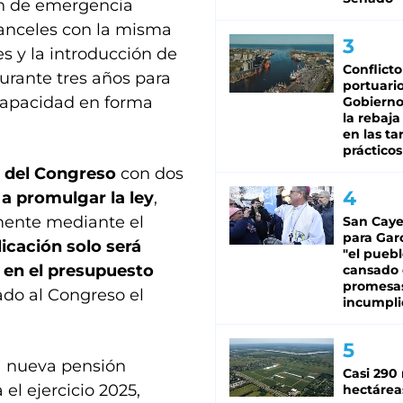
ón de emergencia
aranceles con la misma
s y la introducción de
Conflicto
urante tres años para
portuario
capacidad en forma
Gobierno 
la rebaja
en las tar
prácticos
a del Congreso
con dos
 a promulgar la ley
,
amente mediante el
San Caye
para Gar
licación solo será
"el puebl
 en el presupuesto
cansado
promesa
ado al Congreso el
incumpli
la nueva pensión
Casi 290 
 el ejercicio 2025,
hectárea