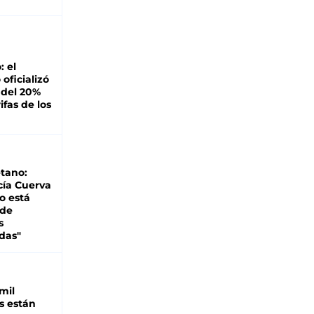
: el
oficializó
 del 20%
ifas de los
tano:
cía Cuerva
o está
 de
s
das"
mil
s están