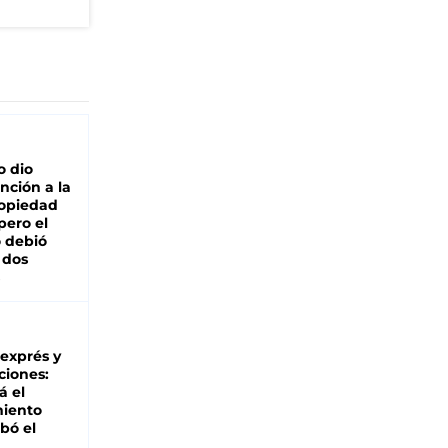
o dio
nción a la
ropiedad
pero el
 debió
 dos
 exprés y
ciones:
á el
miento
bó el