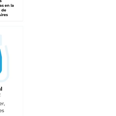
s
as en la
a de
ires
l
!
er,
es