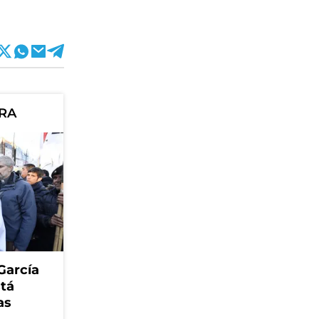
ORA
García
stá
as