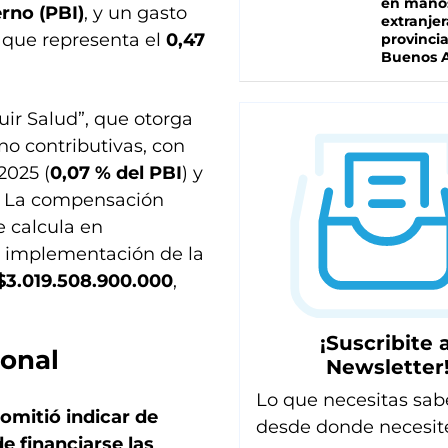
en mano
rno (PBI)
, y un gasto
extranjer
 que representa el
0,47
provinci
Buenos A
uir Salud”, que otorga
no contributivas, con
2025 (
0,07 % del PBI
) y
. La compensación
 calcula en
 la implementación de la
$3.019.508.900.000
,
¡Suscribite a
ional
Newsletter
Lo que necesitas sab
“omitió indicar de
desde donde necesit
e financiarse las