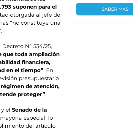
7.793 suponen para el
SABER MÁS
ltad otorgada al jefe de
ias “no constituye una
.
l Decreto N° 534/25,
e que toda ampliación
bilidad financiera,
ad en el tiempo”
. En
revisión presupuestaria
l régimen de atención,
etende proteger”
.
y el
Senado de la
 mayoría especial, lo
limiento del artículo