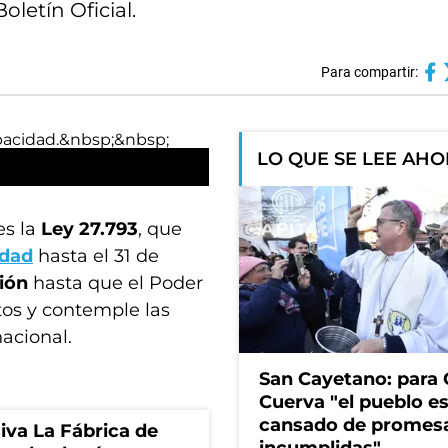
oletín Oficial.
Para compartir:
LO QUE SE LEE AH
es la
Ley 27.793
, que
idad
hasta el 31 de
ión
hasta que el Poder
tos y contemple las
acional.
San Cayetano: para 
Cuerva "el pueblo e
cansado de promes
siva La Fábrica de