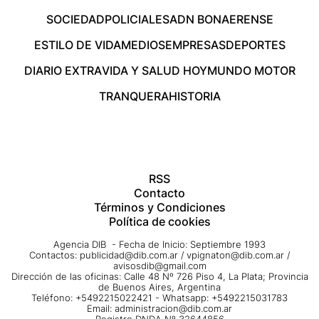
SOCIEDAD
POLICIALES
ADN BONAERENSE
ESTILO DE VIDA
MEDIOS
EMPRESAS
DEPORTES
DIARIO EXTRA
VIDA Y SALUD HOY
MUNDO MOTOR
TRANQUERA
HISTORIA
RSS
Contacto
Términos y Condiciones
Política de cookies
Agencia DIB - Fecha de Inicio: Septiembre 1993
Contactos:
publicidad@dib.com.ar
/
vpignaton@dib.com.ar
/
avisosdib@gmail.com
Dirección de las oficinas: Calle 48 Nº 726 Piso 4, La Plata; Provincia
de Buenos Aires, Argentina
Teléfono: +5492215022421 - Whatsapp: +5492215031783
Email:
administracion@dib.com.ar