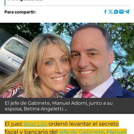
Para compartir:
El jefe de Gabinete, Manuel Adorni, junto a su
esposa, Betina Angeletti.
El juez
Ariel Lijo
ordenó levantar el secreto
fiscal y bancario del
jefe de Gabinete
,
Manuel