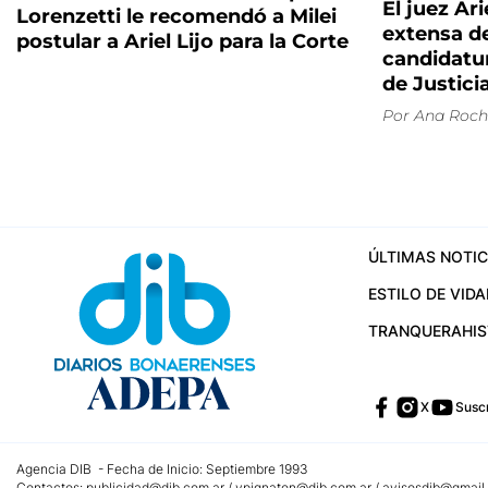
El juez Ar
Lorenzetti le recomendó a Milei
extensa d
postular a Ariel Lijo para la Corte
candidatu
de Justici
Por
Ana Roch
ÚLTIMAS NOTIC
ESTILO DE VIDA
TRANQUERA
HI
X
Suscr
Agencia DIB - Fecha de Inicio: Septiembre 1993
Contactos:
publicidad@dib.com.ar
/
vpignaton@dib.com.ar
/
avisosdib@gmail