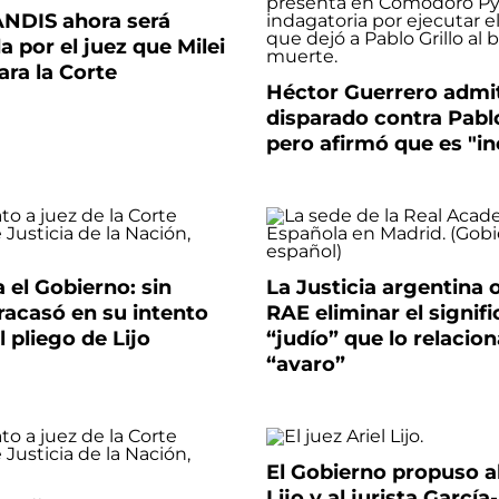
ANDIS ahora será
a por el juez que Milei
ra la Corte
Héctor Guerrero admi
disparado contra Pablo
pero afirmó que es "i
 el Gobierno: sin
La Justicia argentina 
racasó en su intento
RAE eliminar el signif
l pliego de Lijo
“judío” que lo relacio
“avaro”
El Gobierno propuso al
Lijo y al jurista García