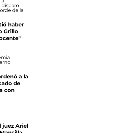
tió haber
 Grillo
nocente"
ordenó a la
icado de
na con
 juez Ariel
-Mansilla