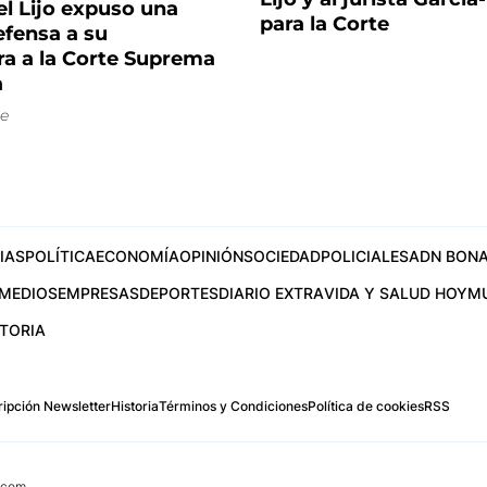
iel Lijo expuso una
para la Corte
efensa a su
ra a la Corte Suprema
a
e
IAS
POLÍTICA
ECONOMÍA
OPINIÓN
SOCIEDAD
POLICIALES
ADN BONA
MEDIOS
EMPRESAS
DEPORTES
DIARIO EXTRA
VIDA Y SALUD HOY
M
STORIA
ipción Newsletter
Historia
Términos y Condiciones
Política de cookies
RSS
.com