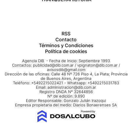
RSS
Contacto
Términos y Condiciones
Política de cookies
Agencia DIB - Fecha de Inicio: Septiembre 1993
Contactos:
publicidad@dib.com.ar
/
vpignaton@dib.com.ar
/
avisosdib@gmail.com
Dirección de las oficinas: Calle 48 Nº 726 Piso 4, La Plata; Provincia
de Buenos Aires, Argentina
Teléfono: +5492215022421 - Whatsapp: +5492215031783
Email:
administracion@dib.com.ar
Registro DNDA Nº 32644856
Nº de edición: 9.890
Editor Responsable: Gonzalo Julián Irazoqui
Empresa propietaria del medio: Diarios Bonaerenses SA