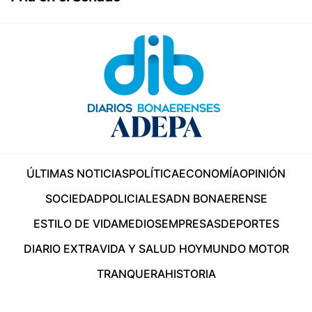
ÚLTIMAS NOTICIAS
POLÍTICA
ECONOMÍA
OPINIÓN
SOCIEDAD
POLICIALES
ADN BONAERENSE
ESTILO DE VIDA
MEDIOS
EMPRESAS
DEPORTES
DIARIO EXTRA
VIDA Y SALUD HOY
MUNDO MOTOR
TRANQUERA
HISTORIA