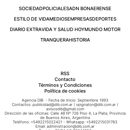
SOCIEDAD
POLICIALES
ADN BONAERENSE
ESTILO DE VIDA
MEDIOS
EMPRESAS
DEPORTES
DIARIO EXTRA
VIDA Y SALUD HOY
MUNDO MOTOR
TRANQUERA
HISTORIA
RSS
Contacto
Términos y Condiciones
Política de cookies
Agencia DIB - Fecha de Inicio: Septiembre 1993
Contactos:
publicidad@dib.com.ar
/
vpignaton@dib.com.ar
/
avisosdib@gmail.com
Dirección de las oficinas: Calle 48 Nº 726 Piso 4, La Plata; Provincia
de Buenos Aires, Argentina
Teléfono: +5492215022421 - Whatsapp: +5492215031783
Email:
administracion@dib.com.ar