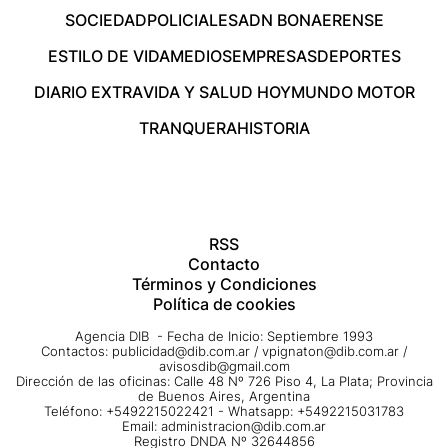
SOCIEDAD
POLICIALES
ADN BONAERENSE
ESTILO DE VIDA
MEDIOS
EMPRESAS
DEPORTES
DIARIO EXTRA
VIDA Y SALUD HOY
MUNDO MOTOR
TRANQUERA
HISTORIA
RSS
Contacto
Términos y Condiciones
Política de cookies
Agencia DIB - Fecha de Inicio: Septiembre 1993
Contactos:
publicidad@dib.com.ar
/
vpignaton@dib.com.ar
/
avisosdib@gmail.com
Dirección de las oficinas: Calle 48 Nº 726 Piso 4, La Plata; Provincia
de Buenos Aires, Argentina
Teléfono: +5492215022421 - Whatsapp: +5492215031783
Email:
administracion@dib.com.ar
Registro DNDA Nº 32644856