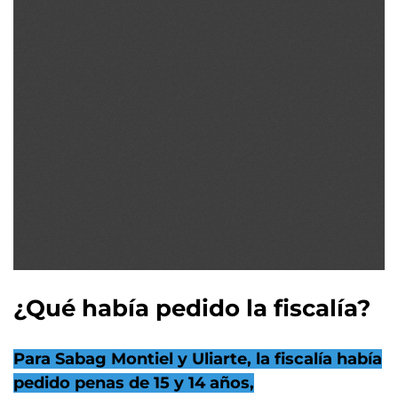
¿Qué había pedido la fiscalía?
Para Sabag Montiel y Uliarte, la fiscalía había
pedido penas de 15 y 14 años,