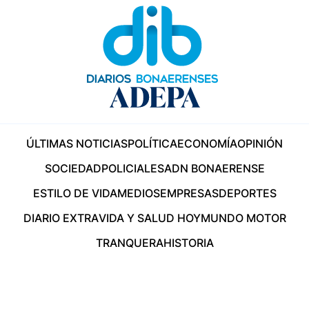
ÚLTIMAS NOTICIAS
POLÍTICA
ECONOMÍA
OPINIÓN
SOCIEDAD
POLICIALES
ADN BONAERENSE
ESTILO DE VIDA
MEDIOS
EMPRESAS
DEPORTES
DIARIO EXTRA
VIDA Y SALUD HOY
MUNDO MOTOR
TRANQUERA
HISTORIA