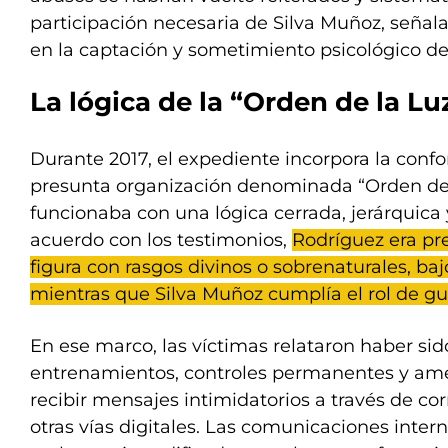
participación necesaria de Silva Muñoz, señal
en la captación y sometimiento psicológico de 
La lógica de la “Orden de la Lu
Durante 2017, el expediente incorpora la con
presunta organización denominada “Orden de 
funcionaba con una lógica cerrada, jerárquica 
acuerdo con los testimonios,
Rodríguez era p
figura con rasgos divinos o sobrenaturales, baj
mientras que Silva Muñoz cumplía el rol de guía
En ese marco, las víctimas relataron haber sid
entrenamientos, controles permanentes y am
recibir mensajes intimidatorios a través de cor
otras vías digitales. Las comunicaciones inter