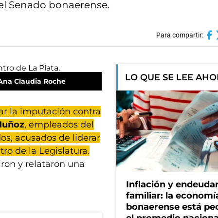
del Senado bonaerense.
Para compartir:
LO QUE SE LEE AH
Ana Claudia Roche
ar la imputación contra
 Muñoz
, empleados del
s, acusados de liderar
tro de la Legislatura.
ron y relataron una
Inflación y endeud
familiar: la economí
bonaerense está pe