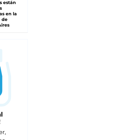
s están
s
as en la
a de
ires
l
!
er,