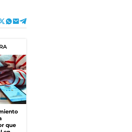
ORA
amiento
a
or que