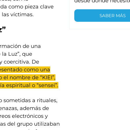
desde donde necesit
ada como pieza clave
las víctimas.
SABER MÁS
z”
formación de una
la Luz”, que
y coercitiva. De
resentado como una
o el nombre de “KIEI”,
 espiritual o “sensei”.
o sometidas a rituales,
enazas, además de
reos electrónicos y
nas del grupo utilizaban