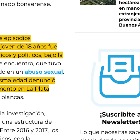
hectárea
Senado bonaerense.
en mano
extranjer
provinci
Buenos A
s episodios
joven de 18 años fue
s y políticos, bajo la
se encuentro, que tuvo
ado en un
abuso sexual
.
misma edad denunció
mento en La Plata
,
blancas.
la investigación,
¡Suscribite a
Newsletter
 una estructura de
ntre 2016 y 2017, los
Lo que necesitas sab
icos, con la