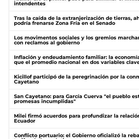
intendentes
Tras la caída de la extranjerización de tierras, 
podría frenarse Zona Fría en el Senado
Los movimentos sociales y los gremios marcha
con reclamos al gobierno
Inflación y endeudamiento familiar: la economí
que el promedio nacional en dos variables clav
Kicillof participó de la peregrinación por la c
Cayetano
San Cayetano: para García Cuerva "el pueblo e
promesas incumplidas"
Milei firmó acuerdos para profundizar la relaci
Ecuador
Conflicto portuario: el Gobierno oficializó la reb