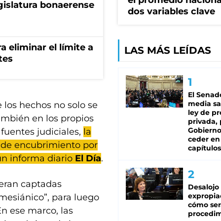
el promedio naciona
egislatura bonaerense
dos variables clave
a eliminar el límite a
LAS MÁS LEÍDAS
tes
El Senad
media sa
 los hechos no solo se
ley de p
ambién en los propios
privada, 
Gobierno
fuentes judiciales,
la
ceder en
ed de encubrimiento por
capítulos
ún informa diario
El Día
.
 eran captadas
Desalojo
expropia
“mesiánico”, para luego
cómo ser
En ese marco, las
procedi