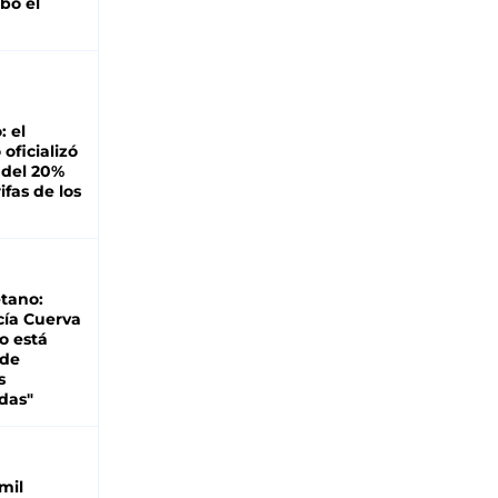
bó el
: el
oficializó
 del 20%
ifas de los
tano:
cía Cuerva
o está
 de
s
das"
mil