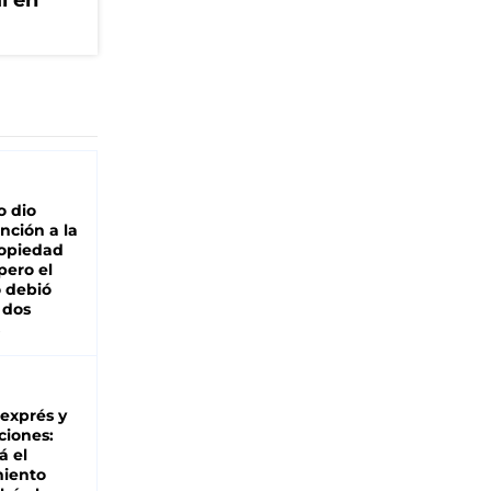
l en
o dio
nción a la
ropiedad
pero el
 debió
 dos
 exprés y
ciones:
á el
miento