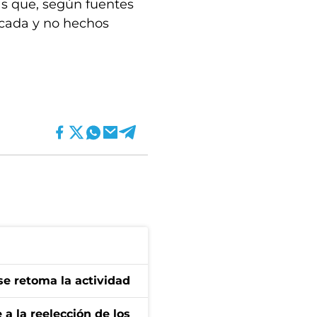
as que, según fuentes
icada y no hechos
se retoma la actividad
e a la reelección de los