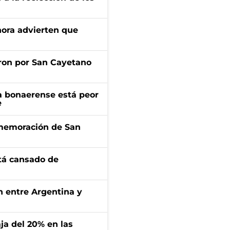
ahora advierten que
ron por San Cayetano
a bonaerense está peor
e
onmemoración de San
stá cansado de
ón entre Argentina y
aja del 20% en las