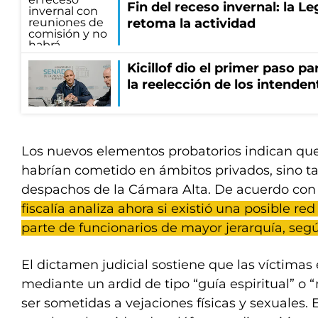
Fin del receso invernal: la L
retoma la actividad
Kicillof dio el primer paso par
la reelección de los intenden
Los nuevos elementos probatorios indican que
habrían cometido en ámbitos privados, sino t
despachos de la Cámara Alta. De acuerdo con 
fiscalía analiza ahora si existió una posible r
parte de funcionarios de mayor jerarquía, seg
El dictamen judicial sostiene que las víctimas
mediante un ardid de tipo “guía espiritual” o 
ser sometidas a vejaciones físicas y sexuales. 