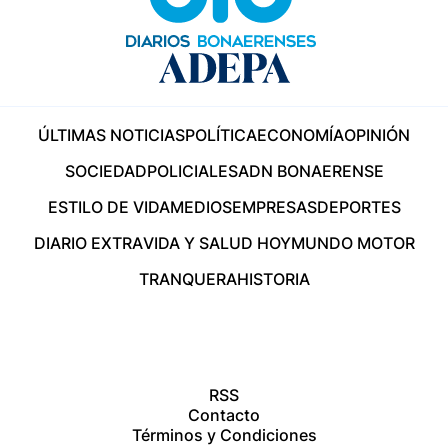
ÚLTIMAS NOTICIAS
POLÍTICA
ECONOMÍA
OPINIÓN
SOCIEDAD
POLICIALES
ADN BONAERENSE
ESTILO DE VIDA
MEDIOS
EMPRESAS
DEPORTES
DIARIO EXTRA
VIDA Y SALUD HOY
MUNDO MOTOR
TRANQUERA
HISTORIA
RSS
Contacto
Términos y Condiciones