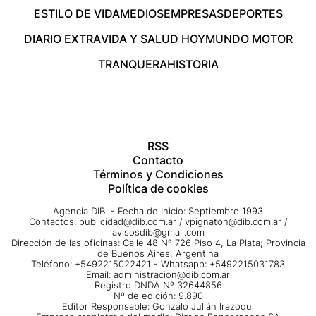
ESTILO DE VIDA
MEDIOS
EMPRESAS
DEPORTES
DIARIO EXTRA
VIDA Y SALUD HOY
MUNDO MOTOR
TRANQUERA
HISTORIA
RSS
Contacto
Términos y Condiciones
Política de cookies
Agencia DIB - Fecha de Inicio: Septiembre 1993
Contactos:
publicidad@dib.com.ar
/
vpignaton@dib.com.ar
/
avisosdib@gmail.com
Dirección de las oficinas: Calle 48 Nº 726 Piso 4, La Plata; Provincia
de Buenos Aires, Argentina
Teléfono: +5492215022421 - Whatsapp: +5492215031783
Email:
administracion@dib.com.ar
Registro DNDA Nº 32644856
Nº de edición: 9.890
Editor Responsable: Gonzalo Julián Irazoqui