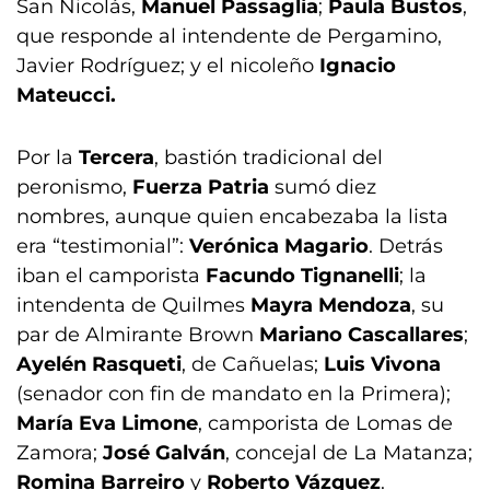
San Nicolás,
Manuel Passaglia
;
Paula Bustos
,
que responde al intendente de Pergamino,
Javier Rodríguez; y el nicoleño
Ignacio
Mateucci.
Por la
Tercera
, bastión tradicional del
peronismo,
Fuerza Patria
sumó diez
nombres, aunque quien encabezaba la lista
era “testimonial”:
Verónica Magario
. Detrás
iban el camporista
Facundo Tignanelli
; la
intendenta de Quilmes
Mayra Mendoza
, su
par de Almirante Brown
Mariano Cascallares
;
Ayelén Rasqueti
, de Cañuelas;
Luis Vivona
(senador con fin de mandato en la Primera);
María Eva Limone
, camporista de Lomas de
Zamora;
José Galván
, concejal de La Matanza;
Romina Barreiro
y
Roberto Vázquez
.