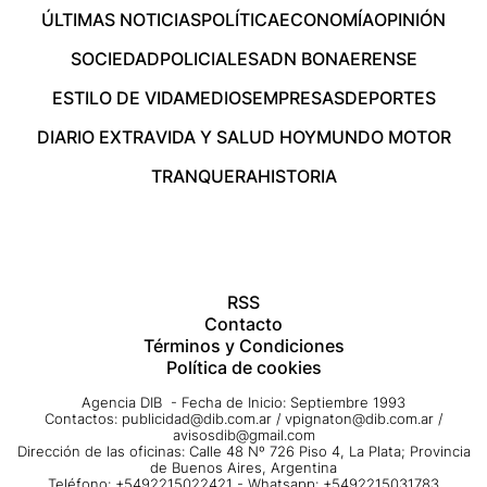
ÚLTIMAS NOTICIAS
POLÍTICA
ECONOMÍA
OPINIÓN
SOCIEDAD
POLICIALES
ADN BONAERENSE
ESTILO DE VIDA
MEDIOS
EMPRESAS
DEPORTES
DIARIO EXTRA
VIDA Y SALUD HOY
MUNDO MOTOR
TRANQUERA
HISTORIA
RSS
Contacto
Términos y Condiciones
Política de cookies
Agencia DIB - Fecha de Inicio: Septiembre 1993
Contactos:
publicidad@dib.com.ar
/
vpignaton@dib.com.ar
/
avisosdib@gmail.com
Dirección de las oficinas: Calle 48 Nº 726 Piso 4, La Plata; Provincia
de Buenos Aires, Argentina
Teléfono: +5492215022421 - Whatsapp: +5492215031783