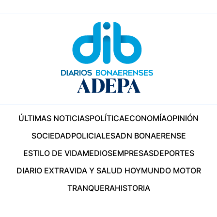
ÚLTIMAS NOTICIAS
POLÍTICA
ECONOMÍA
OPINIÓN
SOCIEDAD
POLICIALES
ADN BONAERENSE
ESTILO DE VIDA
MEDIOS
EMPRESAS
DEPORTES
DIARIO EXTRA
VIDA Y SALUD HOY
MUNDO MOTOR
TRANQUERA
HISTORIA