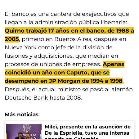
El banco es una cantera de exejecutivos que
llegan a la administración pública libertaria:
Quirno trabajó 17 años en el banco, de 1988 a
2005
, primero en Buenos Aires, después en
Nueva York como jefe de la división de
fusiones y adquisiciones, que median en
procesos de uniones de empresas.
Apenas
coincidió un año con Caputo, que se
desempeñó en JP Morgan de 1994 a 1998
.
Después, el actual ministro se pasó al alemán
Deutsche Bank hasta 2008.
Más noticias
Milei, presente en la asunción de
De la Espriella, tuvo una intensa