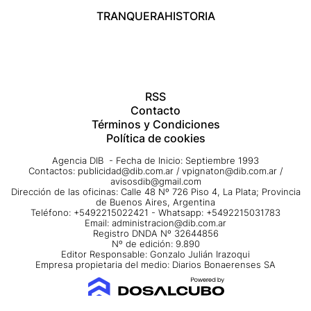
TRANQUERA
HISTORIA
RSS
Contacto
Términos y Condiciones
Política de cookies
Agencia DIB - Fecha de Inicio: Septiembre 1993
Contactos:
publicidad@dib.com.ar
/
vpignaton@dib.com.ar
/
avisosdib@gmail.com
Dirección de las oficinas: Calle 48 Nº 726 Piso 4, La Plata; Provincia
de Buenos Aires, Argentina
Teléfono: +5492215022421 - Whatsapp: +5492215031783
Email:
administracion@dib.com.ar
Registro DNDA Nº 32644856
Nº de edición: 9.890
Editor Responsable: Gonzalo Julián Irazoqui
Empresa propietaria del medio: Diarios Bonaerenses SA