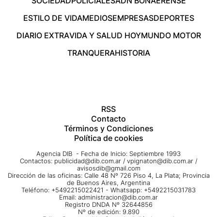
SOCIEDAD
POLICIALES
ADN BONAERENSE
ESTILO DE VIDA
MEDIOS
EMPRESAS
DEPORTES
DIARIO EXTRA
VIDA Y SALUD HOY
MUNDO MOTOR
TRANQUERA
HISTORIA
RSS
Contacto
Términos y Condiciones
Política de cookies
Agencia DIB - Fecha de Inicio: Septiembre 1993
Contactos:
publicidad@dib.com.ar
/
vpignaton@dib.com.ar
/
avisosdib@gmail.com
Dirección de las oficinas: Calle 48 Nº 726 Piso 4, La Plata; Provincia
de Buenos Aires, Argentina
Teléfono: +5492215022421 - Whatsapp: +5492215031783
Email:
administracion@dib.com.ar
Registro DNDA Nº 32644856
Nº de edición: 9.890