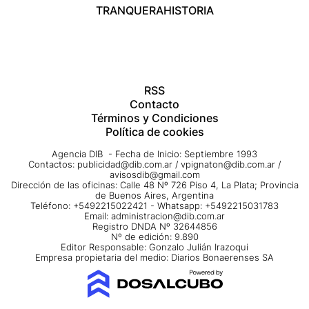
TRANQUERA
HISTORIA
RSS
Contacto
Términos y Condiciones
Política de cookies
Agencia DIB - Fecha de Inicio: Septiembre 1993
Contactos:
publicidad@dib.com.ar
/
vpignaton@dib.com.ar
/
avisosdib@gmail.com
Dirección de las oficinas: Calle 48 Nº 726 Piso 4, La Plata; Provincia
de Buenos Aires, Argentina
Teléfono: +5492215022421 - Whatsapp: +5492215031783
Email:
administracion@dib.com.ar
Registro DNDA Nº 32644856
Nº de edición: 9.890
Editor Responsable: Gonzalo Julián Irazoqui
Empresa propietaria del medio: Diarios Bonaerenses SA