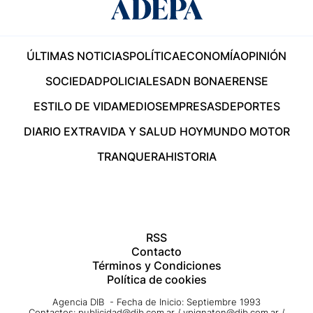
ÚLTIMAS NOTICIAS
POLÍTICA
ECONOMÍA
OPINIÓN
SOCIEDAD
POLICIALES
ADN BONAERENSE
ESTILO DE VIDA
MEDIOS
EMPRESAS
DEPORTES
DIARIO EXTRA
VIDA Y SALUD HOY
MUNDO MOTOR
TRANQUERA
HISTORIA
RSS
Contacto
Términos y Condiciones
Política de cookies
Agencia DIB - Fecha de Inicio: Septiembre 1993
Contactos:
publicidad@dib.com.ar
/
vpignaton@dib.com.ar
/