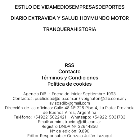
ESTILO DE VIDA
MEDIOS
EMPRESAS
DEPORTES
DIARIO EXTRA
VIDA Y SALUD HOY
MUNDO MOTOR
TRANQUERA
HISTORIA
RSS
Contacto
Términos y Condiciones
Política de cookies
Agencia DIB - Fecha de Inicio: Septiembre 1993
Contactos:
publicidad@dib.com.ar
/
vpignaton@dib.com.ar
/
avisosdib@gmail.com
Dirección de las oficinas: Calle 48 Nº 726 Piso 4, La Plata; Provincia
de Buenos Aires, Argentina
Teléfono: +5492215022421 - Whatsapp: +5492215031783
Email:
administracion@dib.com.ar
Registro DNDA Nº 32644856
Nº de edición: 9.890
Editor Responsable: Gonzalo Julián Irazoqui