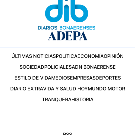
ÚLTIMAS NOTICIAS
POLÍTICA
ECONOMÍA
OPINIÓN
SOCIEDAD
POLICIALES
ADN BONAERENSE
ESTILO DE VIDA
MEDIOS
EMPRESAS
DEPORTES
DIARIO EXTRA
VIDA Y SALUD HOY
MUNDO MOTOR
TRANQUERA
HISTORIA
RSS