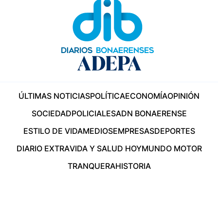
ÚLTIMAS NOTICIAS
POLÍTICA
ECONOMÍA
OPINIÓN
SOCIEDAD
POLICIALES
ADN BONAERENSE
ESTILO DE VIDA
MEDIOS
EMPRESAS
DEPORTES
DIARIO EXTRA
VIDA Y SALUD HOY
MUNDO MOTOR
TRANQUERA
HISTORIA