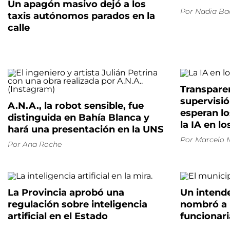
Un apagón masivo dejó a los
Por
Nadia Ba
taxis autónomos parados en la
calle
Transparen
supervisi
A.N.A., la robot sensible, fue
esperan lo
distinguida en Bahía Blanca y
la IA en l
hará una presentación en la UNS
Por
Marcelo 
Por
Ana Roche
La Provincia aprobó una
Un intend
regulación sobre inteligencia
nombró a 
artificial en el Estado
funcionari