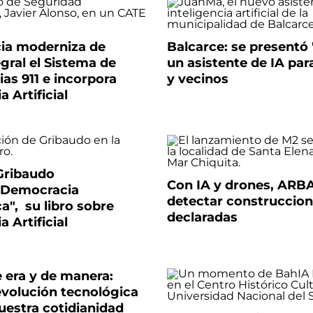
cia moderniza de
Balcarce: se presentó
gral el Sistema de
un asistente de IA par
as 911 e incorpora
y vecinos
a Artificial
 Gribaudo
Con IA y drones, ARBA
"Democracia
detectar construccio
a", su libro sobre
declaradas
a Artificial
 era y de manera:
evolución tecnológica
uestra cotidianidad