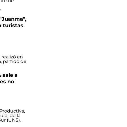
 "Juanma",
a turistas
 sale a
nes no