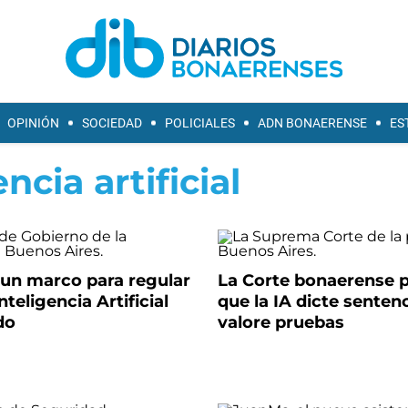
OPINIÓN
SOCIEDAD
POLICIALES
ADN BONAERENSE
ES
encia artificial
un marco para regular
La Corte bonaerense 
nteligencia Artificial
que la IA dicte senten
do
valore pruebas