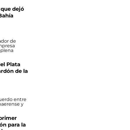
 que dejó
Bahía
el Plata
ardón de la
 primer
ón para la