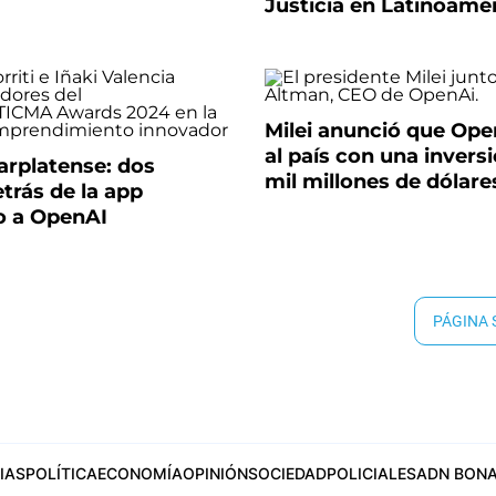
Justicia en Latinoamé
Milei anunció que Ope
al país con una invers
arplatense: dos
mil millones de dólare
trás de la app
o a OpenAI
PÁGINA
IAS
POLÍTICA
ECONOMÍA
OPINIÓN
SOCIEDAD
POLICIALES
ADN BONA