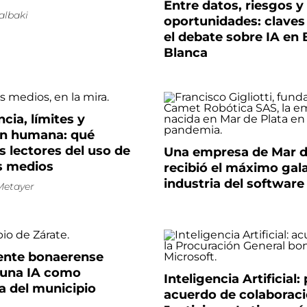
Entre datos, riesgos y
albaki
oportunidades: claves
el debate sobre IA en 
Blanca
cia, límites y
ón humana: qué
s lectores del uso de
Una empresa de Mar d
os medios
recibió el máximo gal
industria del software
Metayer
ente bonaerense
una IA como
Inteligencia Artificial:
a del municipio
acuerdo de colaboraci