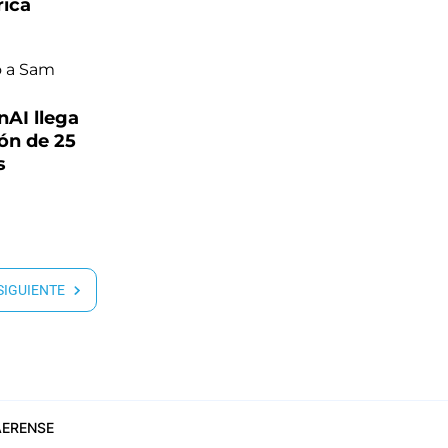
rica
nAI llega
ión de 25
s
 SIGUIENTE
ERENSE