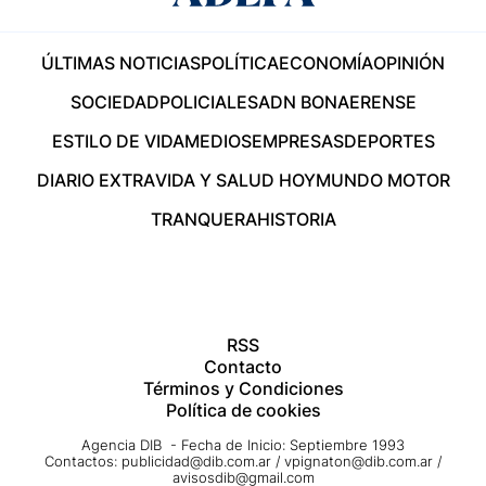
ÚLTIMAS NOTICIAS
POLÍTICA
ECONOMÍA
OPINIÓN
SOCIEDAD
POLICIALES
ADN BONAERENSE
ESTILO DE VIDA
MEDIOS
EMPRESAS
DEPORTES
DIARIO EXTRA
VIDA Y SALUD HOY
MUNDO MOTOR
TRANQUERA
HISTORIA
RSS
Contacto
Términos y Condiciones
Política de cookies
Agencia DIB - Fecha de Inicio: Septiembre 1993
Contactos:
publicidad@dib.com.ar
/
vpignaton@dib.com.ar
/
avisosdib@gmail.com