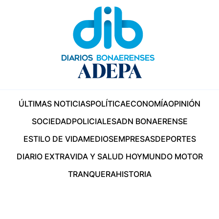
ÚLTIMAS NOTICIAS
POLÍTICA
ECONOMÍA
OPINIÓN
SOCIEDAD
POLICIALES
ADN BONAERENSE
ESTILO DE VIDA
MEDIOS
EMPRESAS
DEPORTES
DIARIO EXTRA
VIDA Y SALUD HOY
MUNDO MOTOR
TRANQUERA
HISTORIA